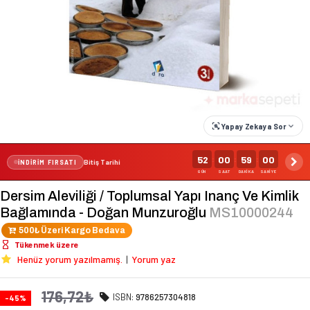
Yapay Zekaya Sor
52
00
58
59
:
:
:
Bitiş Tarihi
İNDİRİM FIRSATI
GÜN
SAAT
DAKİKA
SANİYE
Dersim Aleviliği / Toplumsal Yapı Inanç Ve Kimlik
Bağlamında - Doğan Munzuroğlu
MS10000244
500₺ Üzeri Kargo Bedava
Tükenmek üzere
Henüz yorum yazılmamış.
|
Yorum yaz
176,72₺
ISBN:
9786257304818
-45%