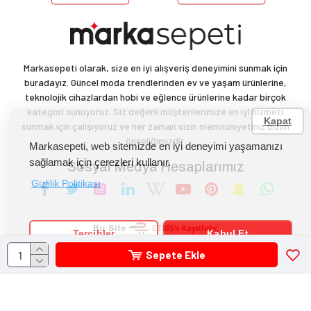
Markasepeti olarak, size en iyi alışveriş deneyimini sunmak için
buradayız. Güncel moda trendlerinden ev ve yaşam ürünlerine,
teknolojik cihazlardan hobi ve eğlence ürünlerine kadar birçok
kategori sunuyoruz. Siz değerli müşterilerimize en iyi hizmeti
Kapat
sunmak için çalışıyoruz ve her zaman sizin memnuniyetiniz bizim
önceliğimizdir.
Markasepeti, web sitemizde en iyi deneyimi yaşamanızı
sağlamak için çerezleri kullanır.
Sosyal Medya Hesaplarımız
Gizlilik Politikası
Tercihler
Kabul Et
Markasepeti
Tüm hakları saklıdır.
© 2022
Sepete Ekle
ALC Work
Düzenleyen: