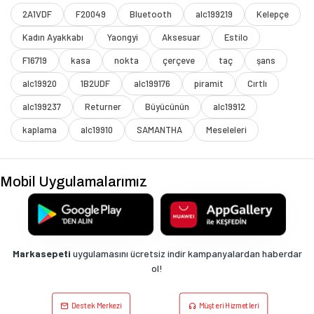
2A1VDF
F20049
Bluetooth
alc199219
Kelepçe
Kadın Ayakkabı
Yaongyi
Aksesuar
Estilo
F16719
kasa
nokta
çerçeve
taç
şans
alc19920
1B2UDF
alc199176
piramit
Cırtlı
alc199237
Returner
Büyücünün
alc19912
kaplama
alc19910
SAMANTHA
Meseleleri
Mobil Uygulamalarımız
Markasepeti
uygulamasını ücretsiz indir kampanyalardan haberdar
ol!
Destek Merkezi
Müşteri Hizmetleri