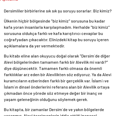
Dersimliler birbirlerine sık sık şu soruyu sorarlar: Biz kimiz?
Ülkenin hiçbir bölgesinde "biz kimiz" sorusuna bu kadar
kafa yoran insanlarla karşılaşmadım. Herhalde "biz kimiz"
sorusuna oldukça farklı ve kafa karıştırıcı cevaplar bu
coğrafyadan çıkacaktır. Elinizdeki kitap bu soruyu içeren
açıklamalara da yer vermektedir.
Bu kitabı eline alan okuyucu doğal olarak "Dersim`de diğer
Alevi bölgelerinden tamamen farklı bir Alevilik mi vardı?"
diye düşünecektir. Tamamen farklı olmasa da önemli
farklılıklar arz eden bir Alevilikten söz ediyoruz. Ya da Alevi
kuramcıların ezberinden farklı bir gerçeklik var. İslam`ı ve
İslam`ın dinsel önderlerini referans alan bir Alevilik ortaya
çıkmadan önce yörede söz etmeye değer bir inanç ve
yaşam geleneğinin olduğunu söylemek gerek.
Bu kitapta, bir zamanlar Dersim`de ve yakın bölgelerde
yaşanmış, Alevi teorisyenlerin iddia ettiği inançsal