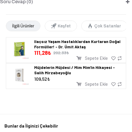
Soru Cevap (0)
İlgili Ürünler
Keşfet
Çok Satanlar
Ilaçsız Yaşam Hastalıklardan Kurtaran Doğal
Formüller! - Dr. Ümit Aktaş
111,28₺
202,33₺
Sepete Ekle
Müjdelerin Müjdesi / Mim Mim'in Hikayesi -
Salih Mirzabeyoğlu
109,52₺
Sepete Ekle
Bunlar da İlginizi Çekebilir