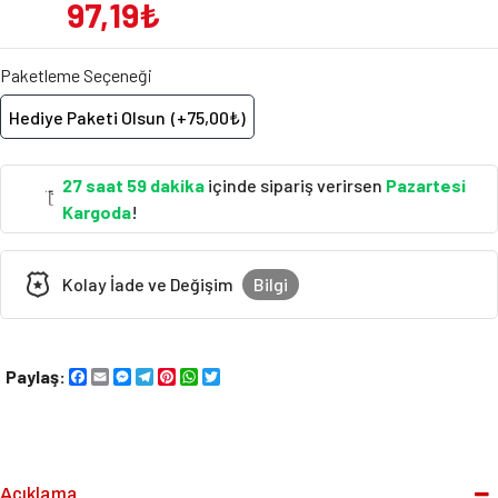
97,19₺
Paketleme Seçeneği
Hediye Paketi Olsun
(+75,00₺)
27 saat 59 dakika
içinde sipariş verirsen
Pazartesi
Kargoda
!
Kolay İade ve Değişim
Bilgi
Paylaş:
Facebook
Email
Messenger
Telegram
Pinterest
WhatsApp
Twitter
Açıklama