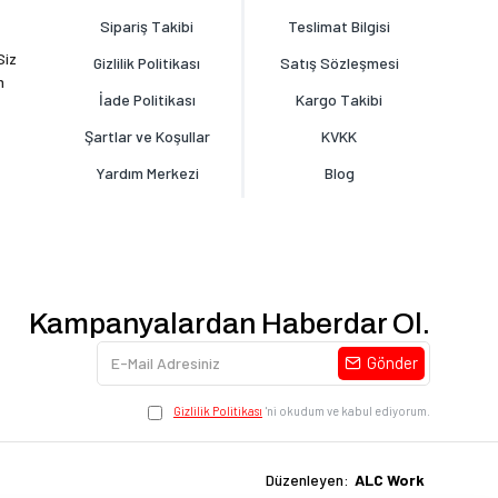
Sipariş Takibi
Teslimat Bilgisi
Siz
Gizlilik Politikası
Satış Sözleşmesi
n
İade Politikası
Kargo Takibi
Şartlar ve Koşullar
KVKK
Yardım Merkezi
Blog
Kampanyalardan Haberdar Ol.
Gönder
Gizlilik Politikası
'ni okudum ve kabul ediyorum.
ALC Work
Düzenleyen: