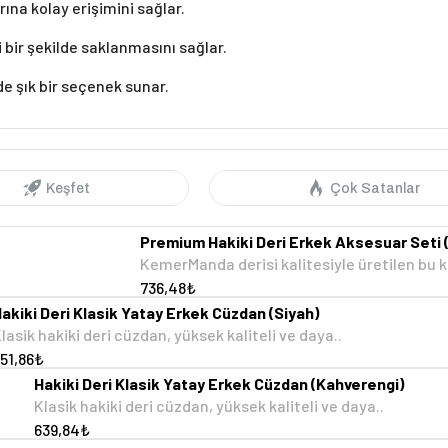
ına kolay erişimini sağlar.
 bir şekilde saklanmasını sağlar.
e şık bir seçenek sunar.
Keşfet
Çok Satanlar
Premium Hakiki Deri Erkek Aksesuar Seti (
KemerManda derisi kalitesiyle üretilen bu k
736,48₺
akiki Deri Klasik Yatay Erkek Cüzdan (Siyah)
lasik hakiki deri cüzdan, yüksek kaliteli ve daya..
51,86₺
Hakiki Deri Klasik Yatay Erkek Cüzdan (Kahverengi)
Klasik hakiki deri cüzdan, yüksek kaliteli ve daya..
639,84₺