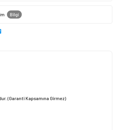
şim
Bilgi
r
am
erest
hatsApp
Twitter
ndur. (Garanti Kapsamına Girmez)