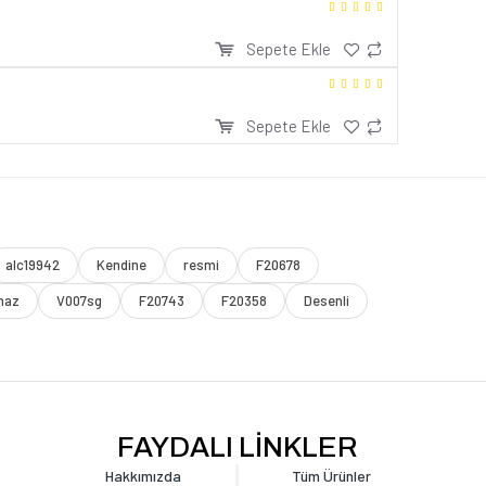
Sepete Ekle
Sepete Ekle
alc19942
Kendine
resmi
F20678
maz
V007sg
F20743
F20358
Desenli
FAYDALI LİNKLER
Hakkımızda
Tüm Ürünler