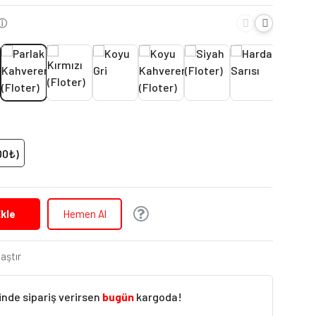
ⓘ
00₺)
kle
Hemen Al
laştır
inde sipariş verirsen
bugün
kargoda!