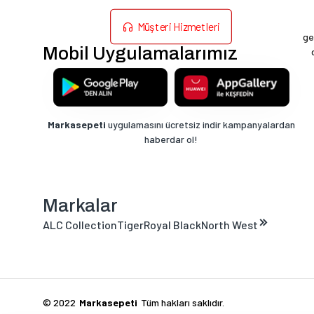
Müşteri Hizmetleri
ge
Mobil Uygulamalarımız
Markasepeti
uygulamasını ücretsiz indir kampanyalardan
haberdar ol!
Markalar
ALC Collection
Tiger
Royal Black
North West
Markasepeti
Tüm hakları saklıdır.
© 2022