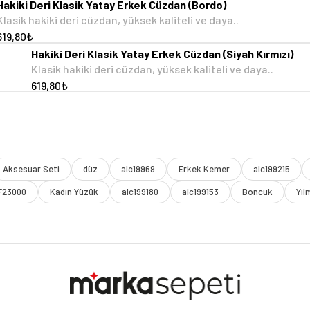
Hakiki Deri Klasik Yatay Erkek Cüzdan (Bordo)
Klasik hakiki deri cüzdan, yüksek kaliteli ve daya..
619,80₺
Hakiki Deri Klasik Yatay Erkek Cüzdan (Siyah Kırmızı)
Klasik hakiki deri cüzdan, yüksek kaliteli ve daya..
619,80₺
Aksesuar Seti
düz
alc19969
Erkek Kemer
alc199215
F23000
Kadın Yüzük
alc199180
alc199153
Boncuk
Yıl