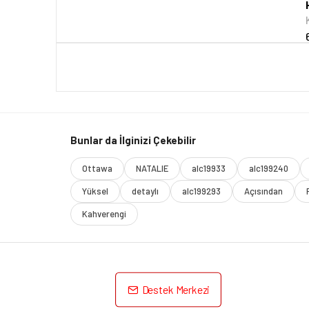
Bunlar da İlginizi Çekebilir
Ottawa
NATALIE
alc19933
alc199240
Yüksel
detaylı
alc199293
Açısından
Kahverengi
Destek Merkezi