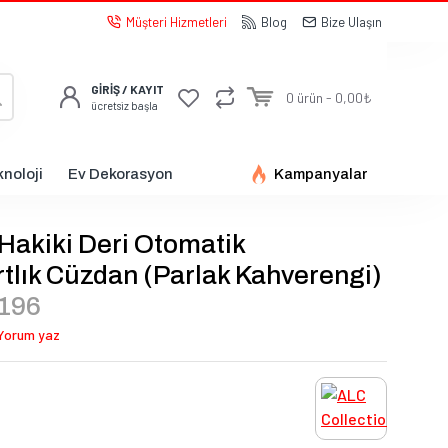
Müşteri Hizmetleri
Blog
Bize Ulaşın
GİRİŞ / KAYIT
0 ürün - 0,00₺
ücretsiz başla
noloji
Ev Dekorasyon
Kampanyalar
Hakiki Deri Otomatik
tlık Cüzdan (Parlak Kahverengi)
196
Yorum yaz