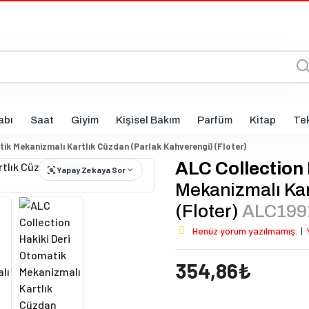
abı
Saat
Giyim
Kişisel Bakım
Parfüm
Kitap
Tek
tik Mekanizmalı Kartlık Cüzdan (Parlak Kahverengi) (Floter)
ALC Collection
Yapay Zekaya Sor
Mekanizmalı Kar
(Floter)
ALC199
Henüz yorum yazılmamış.
|
354,86₺