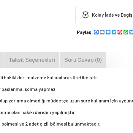
Kolay İade ve Deği
Paylaş:
Facebook
Email
Messenge
Telegr
Pint
W
Taksit Seçenekleri
Soru Cevap (0)
li hakiki deri malzeme kullanılarak üretilmiştir.
ir paslanma, solma yapmaz.
ış olup zorlama olmadığı müddetçe uzun süre kullanım için uygu
zeme olan hakiki deriden yapılmıştır.
a bölmesi ve 2 adet gizli bölmesi bulunmaktadır.